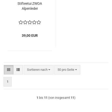
Stifteetui ZWOA
Alpenleder
39,00 EUR
Sortieren nach
pro Seite
Sortieren nach
50 pro Seite
1
1
bis
11
(von insgesamt
11
)