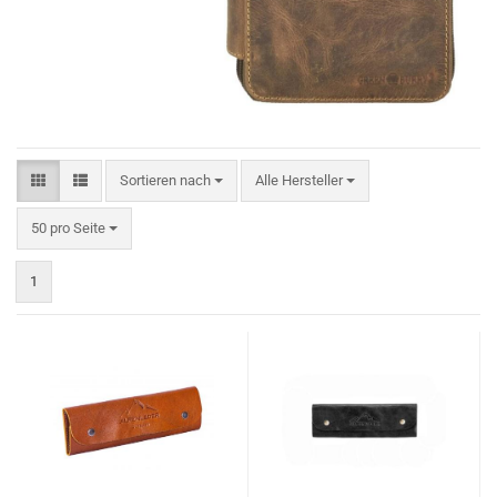
Sortieren nach
Sortieren nach
Alle Hersteller
pro Seite
50 pro Seite
1