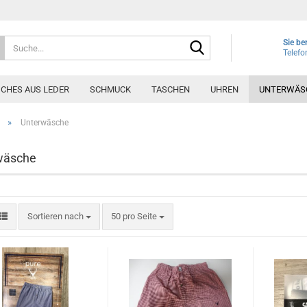
Suche...
Sie be
Telef
ICHES AUS LEDER
SCHMUCK
TASCHEN
UHREN
UNTERWÄS
»
Unterwäsche
wäsche
Sortieren nach
pro Seite
Sortieren nach
50 pro Seite