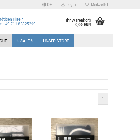
DE
Login
Merkzettel
nötigen Hilfe ?
Ihr Warenkorb
on: +49 711 83825299
0,00 EUR
CHE
% SALE %
UNSER STORE
1