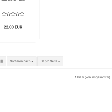
Unterhose Grau
22,00 EUR
Sortieren nach
pro Seite
Sortieren nach
50 pro Seite
1
bis
5
(von insgesamt
5
)