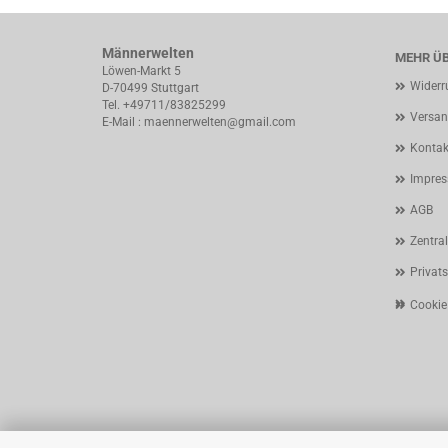
Männerwelten
MEHR ÜB
Löwen-Markt 5
Widerr
D-70499 Stuttgart
Tel. +49711/83825299
Versan
E-Mail : maennerwelten@gmail.com
Kontak
Impre
AGB
Zentra
Privat
Cookie