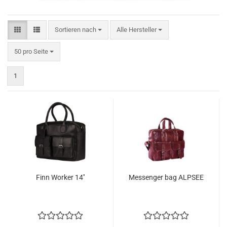
Sortieren nach
Sortieren nach
Alle Hersteller
pro Seite
50 pro Seite
1
Finn Worker 14''
Messenger bag ALPSEE