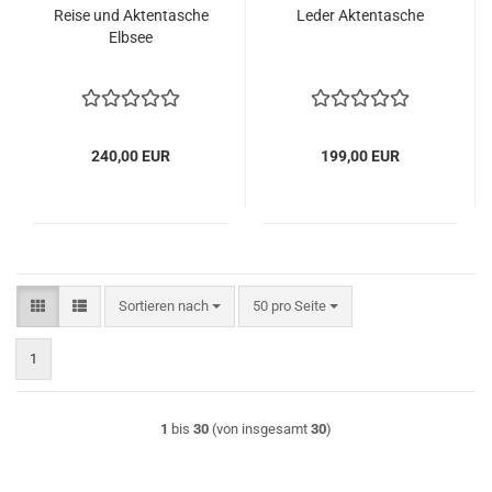
Reise und Aktentasche
Leder Aktentasche
Elbsee
240,00 EUR
199,00 EUR
Sortieren nach
pro Seite
Sortieren nach
50 pro Seite
1
1
bis
30
(von insgesamt
30
)