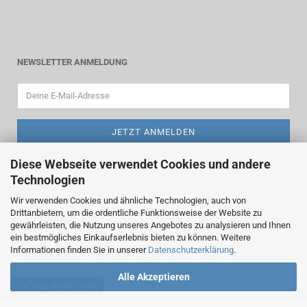
NEWSLETTER ANMELDUNG
Diese Webseite verwendet Cookies und andere
Technologien
Männerwelten
Wir verwenden Cookies und ähnliche Technologien, auch von
Löwen-Markt 5
Drittanbietern, um die ordentliche Funktionsweise der Website zu
D-70499 Stuttgart
gewährleisten, die Nutzung unseres Angebotes zu analysieren und Ihnen
Tel. +49711/83825299
ein bestmögliches Einkaufserlebnis bieten zu können. Weitere
E-Mail : maennerwelten@gmail.com
Informationen finden Sie in unserer
Datenschutzerklärung
.
Alle Akzeptieren
Vertrag widerrufen