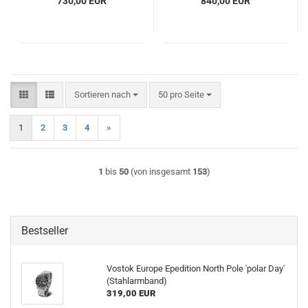
730,00 EUR
840,00 EUR
Sortieren nach
pro Seite
Sortieren nach
50 pro Seite
1
2
3
4
»
1
bis
50
(von insgesamt
153
)
Bestseller
Vostok Europe Epedition North Pole 'polar Day'
(Stahlarmband)
319,00 EUR