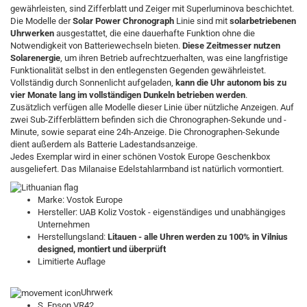
gewährleisten, sind Zifferblatt und Zeiger mit Superluminova beschichtet.
Die Modelle der
Solar Power Chronograph
Linie sind mit
solarbetriebenen
Uhrwerken
ausgestattet, die eine dauerhafte Funktion ohne die
Notwendigkeit von Batteriewechseln bieten.
Diese Zeitmesser nutzen
Solarenergie
, um ihren Betrieb aufrechtzuerhalten, was eine langfristige
Funktionalität selbst in den entlegensten Gegenden gewährleistet.
Vollständig durch Sonnenlicht aufgeladen,
kann die Uhr autonom bis zu
vier Monate lang im vollständigen Dunkeln betrieben werden
.
Zusätzlich verfügen alle Modelle dieser Linie über nützliche Anzeigen. Auf
zwei Sub-Zifferblättern befinden sich die Chronographen-Sekunde und -
Minute, sowie separat eine 24h-Anzeige. Die Chronographen-Sekunde
dient außerdem als Batterie Ladestandsanzeige.
Jedes Exemplar wird in einer schönen Vostok Europe Geschenkbox
ausgeliefert. Das Milanaise Edelstahlarmband ist natürlich vormontiert.
Marke: Vostok Europe
Hersteller: UAB Koliz Vostok - eigenständiges und unabhängiges
Unternehmen
Herstellungsland:
Litauen - alle Uhren werden zu 100% in Vilnius
designed, montiert und überprüft
Limitierte Auflage
Uhrwerk
S. Epson VR42