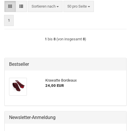
Sortieren nach
pro Seite
Sortieren nach
50 pro Seite
1
1
bis
8
(von insgesamt
8
)
Bestseller
Krawatte Bordeaux
24,00 EUR
Newsletter-Anmeldung