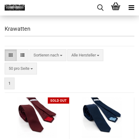
Krawatten
Sortieren nach
Sortieren nach
Alle Hersteller
pro Seite
50 pro Seite
1
SOLD OUT