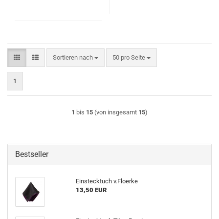
Sortieren nach
pro Seite
Sortieren nach
50 pro Seite
1
1
bis
15
(von insgesamt
15
)
Bestseller
Einstecktuch v.Floerke
13,50 EUR