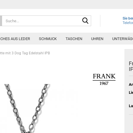
Suche...
Sie be
Telef
ICHES AUS LEDER
SCHMUCK
TASCHEN
UHREN
UNTERWÄS
te mit 3 Dog Tag Edelstahl IPB
F
I
Ar
Li
La