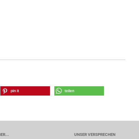
pin it
teilen
ER...
UNSER VERSPRECHEN