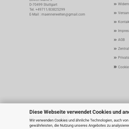
Widerr
D-70499 Stuttgart
Tel. +49711/83825299
Versan
E-Mail : maennerwelten@gmail.com
Kontak
Impre
AGB
Zentra
Privat
Cookie
Diese Webseite verwendet Cookies und an
Vertrag widerrufen
Wir verwenden Cookies und ähnliche Technologien, auch von D
gewährleisten, die Nutzung unseres Angebotes zu analysiere