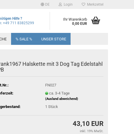
DE
Login
Merkzettel
nötigen Hilfe ?
Ihr Warenkorb
on: +49 711 83825299
0,00 EUR
CHE
% SALE %
UNSER STORE
rank1967 Halskette mit 3 Dog Tag Edelstahl
PB
t.Nr.:
FN027
eferzeit:
ca. 3-4 Tage
(Ausland abweichend)
gerbestand:
1
Stück
43,10 EUR
inkl. 19% MwSt.