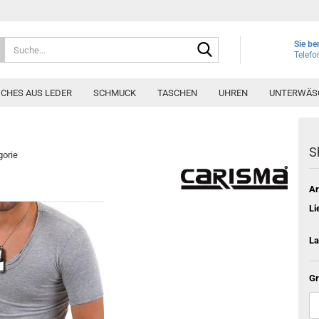
Suche...
Sie be
Telef
ICHES AUS LEDER
SCHMUCK
TASCHEN
UHREN
UNTERWÄS
S
gorie
Ar
Li
La
Gr