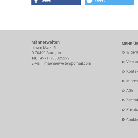
teilen
tweet
Männerwelten
MEHR ÜB
Löwen-Markt 5
Widerr
D-70499 Stuttgart
Tel. +49711/83825299
Versan
E-Mail : maennerwelten@gmail.com
Kontak
Impre
AGB
Zentra
Privat
Cookie