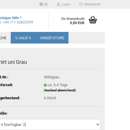
DE
Login
Merkzettel
nötigen Hilfe ?
Ihr Warenkorb
on: +49 711 83825299
0,00 EUR
CHE
% SALE %
UNSER STORE
hirt uni Grau
t.Nr.:
4066grau
eferzeit:
ca. 3-4 Tage
(Ausland abweichend)
gerbestand:
6
Stück
öße: